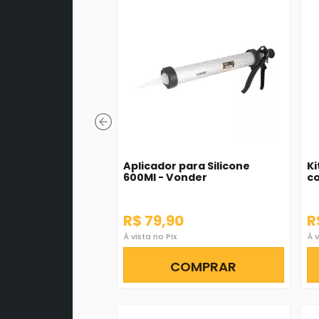
Aplicador para Silicone
Ki
600Ml - Vonder
co
R$ 79,90
R
À vista no Pix
À v
COMPRAR