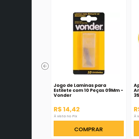
Jogo de Laminas para
Ap
Estilete com 10 Peças 09Mm -
Am
Vonder
3
R$ 14,42
R
À vista no Pix
À v
COMPRAR