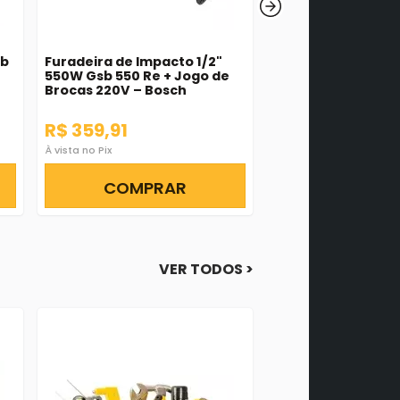
sb
Furadeira de Impacto 1/2"
Caixa de Ferrame
550W Gsb 550 Re + Jogo de
Gavetas 507F Mar
Brocas 220V – Bosch
R$ 359,91
R$ 177,35
À vista no Pix
À vista no Pix
COMPRAR
COMPR
VER TODOS >