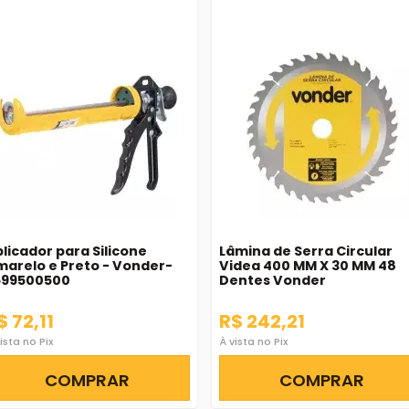
licador para Silicone
Lâmina de Serra Circular
arelo e Preto - Vonder-
Videa 400 MM X 30 MM 48
599500500
Dentes Vonder
$ 72,11
R$ 242,21
ista no Pix
À vista no Pix
COMPRAR
COMPRAR