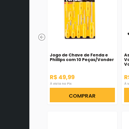
Jogo de Chave de Fenda e
As
Phillips com 10 Peças/Vonder
Vo
V
R$ 49,99
R
À vista no Pix
À v
COMPRAR