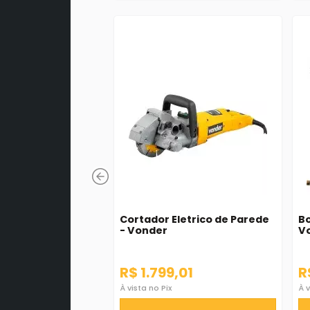
Cortador Eletrico de Parede
Bo
- Vonder
V
R$ 1.799,01
R
À vista no Pix
À v