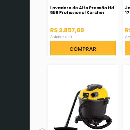
Lavadora de Alta Pressão Hd
Jo
585 Profissional Karcher
17
R$ 2.857,89
R
À vista no Pix
À v
COMPRAR