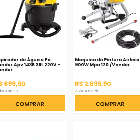
pirador de Água e Pó
Maquina de Pintura Airless
nder Apv 1435 35L 220V -
900W Mpa 120 /Vonder
onder
$ 699,90
R$ 2.699,90
ista no Pix
À vista no Pix
COMPRAR
COMPRAR