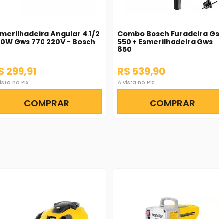
merilhadeira Angular 4.1/2
Combo Bosch Furadeira G
0W Gws 770 220V - Bosch
550 + Esmerilhadeira Gws
850
$ 299,91
R$ 539,90
ista no Pix
À vista no Pix
COMPRAR
COMPRAR