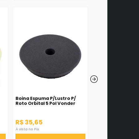
Boina Espuma P/Lustro P/
Bateria 18V 2.0Ah
Roto Orbital 5 Pol Vonder
R$ 35,65
R$ 257,28
À vista no Pix
À vista no Pix