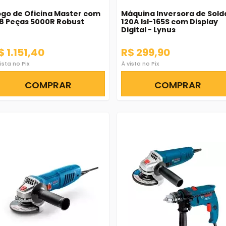
go de Oficina Master com
Máquina Inversora de Sold
8 Peças 5000R Robust
120A Isl-165S com Display
Digital - Lynus
$ 1.151,40
R$ 299,90
ista no Pix
À vista no Pix
COMPRAR
COMPRAR