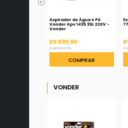
Aspirador de Água e Pó
Es
Vonder Apv 1435 35L 220V -
77
Vonder
R$ 699,90
R
À vista no Pix
À v
COMPRAR
VONDER