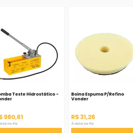
mba Teste Hidrostático -
Boina Espuma P/Refino
onder
Vonder
$ 980,61
R$ 31,26
ista no Pix
À vista no Pix