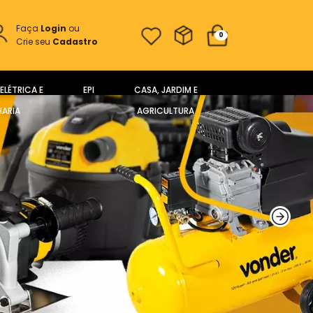
Faça
Login
ou
0
Crie seu
Cadastro
ELÉTRICA E
EPI
CASA, JARDIM E
ARIA
AGRICULTURA