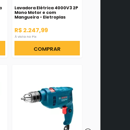
a
Lavadora Elétrica 4000V3 2P
Lavadora de Alta 
Mono Motor e com
Monofásica 220V 
Mangueira - Eletroplas
Eletroplas
R$ 2.247,99
R$ 1.449,90
À vista no Pix
À vista no Pix
COMPRAR
COMPR