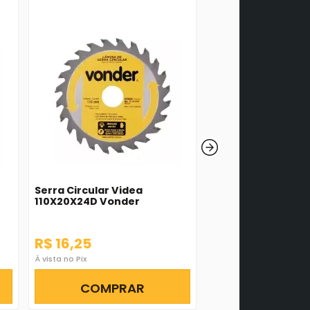
Serra Circular Videa
Lanterna de Led p
110X20X24D Vonder
Cabeça Lcv 120 - 
R$ 16,25
R$ 38,88
À vista no Pix
À vista no Pix
COMPRAR
COMPR