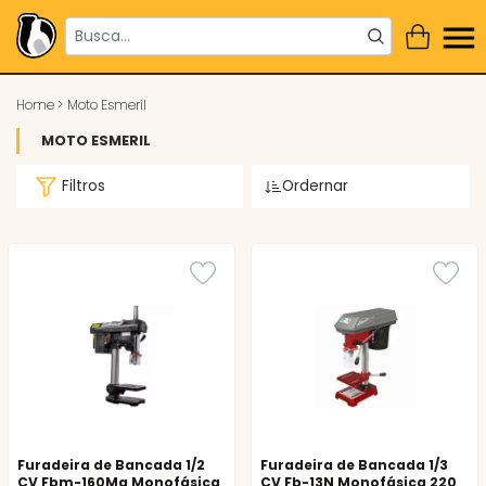
Home
>
Moto Esmeril
MOTO ESMERIL
Filtros
Ordernar
Furadeira de Bancada 1/2
Furadeira de Bancada 1/3
CV Fbm-160Ma Monofásica
CV Fb-13N Monofásica 220