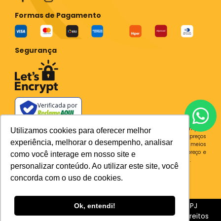
Formas de Pagamento
Segurança
Verificada por
Todos os preços e condições deste site são válidos apenas para compras
Utilizamos cookies para oferecer melhor
no site e não se aplicam a Loja Física. Destacamos que os preços
experiência, melhorar o desempenho, analisar
previstos no site prevalecem aos demais anunciados em outros meios
de comunicação e sites de buscas. Em caso de divergência do preço e
como você interage em nosso site e
condições no site, o valor válido é sempre o do carrinho de compras.
personalizar conteúdo. Ao utilizar este site, você
Plataforma
concorda com o uso de cookies.
Sia Trecho 3, 510 BRASILIA - DF CEP 71200-030 CNPJ
Ok, entendi!
31.539.004/0001-76
BC Ferramentaria - Todos os Direitos