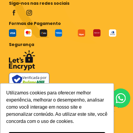
Siga-nos nas redes sociais
Formas de Pagamento
Segurança
Verificada por
Todos os preços e condições deste site são válidos apenas para compras
Utilizamos cookies para oferecer melhor
no site e não se aplicam a Loja Física. Destacamos que os preços
experiência, melhorar o desempenho, analisar
previstos no site prevalecem aos demais anunciados em outros meios
de comunicação e sites de buscas. Em caso de divergência do preço e
como você interage em nosso site e
condições no site, o valor válido é sempre o do carrinho de compras.
personalizar conteúdo. Ao utilizar este site, você
Plataforma
concorda com o uso de cookies.