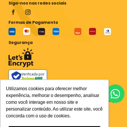
Siga-nos nas redes sociais
Formas de Pagamento
Segurança
Verificada por
Todos os preços e condições deste site são válidos apenas para compras
Utilizamos cookies para oferecer melhor
no site e não se aplicam a Loja Física. Destacamos que os preços
experiência, melhorar o desempenho, analisar
previstos no site prevalecem aos demais anunciados em outros meios
de comunicação e sites de buscas. Em caso de divergência do preço e
como você interage em nosso site e
condições no site, o valor válido é sempre o do carrinho de compras.
personalizar conteúdo. Ao utilizar este site, você
Plataforma
concorda com o uso de cookies.