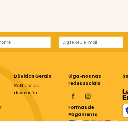
Dúvidas Gerais
Siga-nos nas
S
redes sociais
Politicas de
devolução
r
Formas de
Pagamento
Tod
com