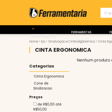
FERRAMENTAS
F
DEPARTAMENTOS
MANUAIS
Home
>
Epi
>
Sinalização e Cinta Ergônomica
>
Cinta Er
CINTA ERGONOMICA
Nenhum produto 
Categorias
Cinta Ergonomica
Cone de
Sinalizacao
Preços
de R$0,00 até
R$50,00