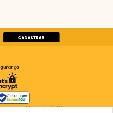
CADASTRAR
egurança
Verificada por
os os preços e condições deste site são válidos apenas para
pras no site e não se aplicam a Loja Física. Destacamos que