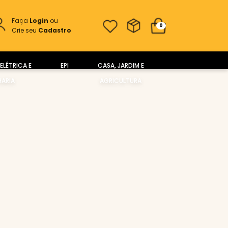
Faça
Login
ou
0
Crie seu
Cadastro
ELÉTRICA E
EPI
CASA, JARDIM E
ARIA
AGRICULTURA