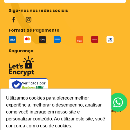
Siga-nos nas redes sociais
Formas de Pagamento
Segurança
Verificada por
Todos os preços e condições deste site são válidos apenas para compras
Utilizamos cookies para oferecer melhor
no site e não se aplicam a Loja Física. Destacamos que os preços
experiência, melhorar o desempenho, analisar
previstos no site prevalecem aos demais anunciados em outros meios
de comunicação e sites de buscas. Em caso de divergência do preço e
como você interage em nosso site e
condições no site, o valor válido é sempre o do carrinho de compras.
personalizar conteúdo. Ao utilizar este site, você
Plataforma
concorda com o uso de cookies.