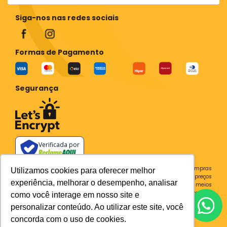
Siga-nos nas redes sociais
Formas de Pagamento
Segurança
Verificada por
Todos os preços e condições deste site são válidos apenas para compras
Utilizamos cookies para oferecer melhor
no site e não se aplicam a Loja Física. Destacamos que os preços
experiência, melhorar o desempenho, analisar
previstos no site prevalecem aos demais anunciados em outros meios
de comunicação e sites de buscas. Em caso de divergência do preço e
como você interage em nosso site e
condições no site, o valor válido é sempre o do carrinho de compras.
personalizar conteúdo. Ao utilizar este site, você
Plataforma
concorda com o uso de cookies.