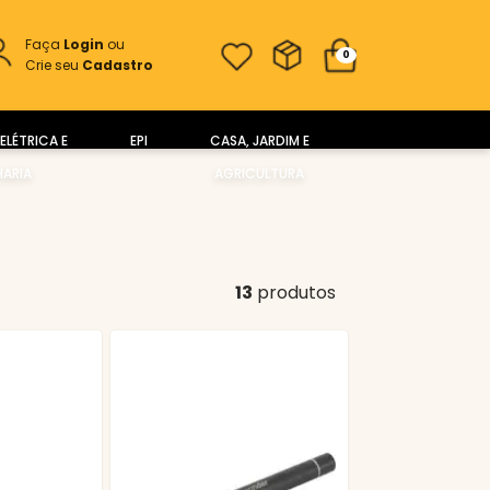
Faça
Login
ou
0
Crie seu
Cadastro
ELÉTRICA E
EPI
CASA, JARDIM E
ARIA
AGRICULTURA
13
produtos