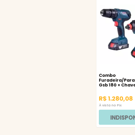
Combo
Furadeira/Para
Gsb 180 + Chav
Impacto Gdx 18
R$ 1.280,08
À vista no Pix
INDISPO