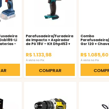
fusadeira
Parafusadeira/Furadeira
Combo
Gsb185-Li
de Impacto + Aspirador
Parafusadeira
aterias -
de Pó 18V – Kit Dhp453 +
Gsr 120 + Chav
Dcl180 – Makita
Impacto Gdr 12
R$ 1.133,98
R$ 1.085,60
À vista no Pix
À vista no Pix
RAR
COMPRAR
COMP