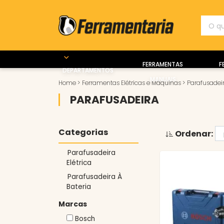
FERRAMENTAS
F
DEPARTAMENTOS
MANUAIS
Home
>
Ferramentas Elétricas e Máquinas
>
Parafusadei
PARAFUSADEIRA
Categorias
Ordenar:
Parafusadeira
Elétrica
Parafusadeira À
Bateria
Marcas
Bosch