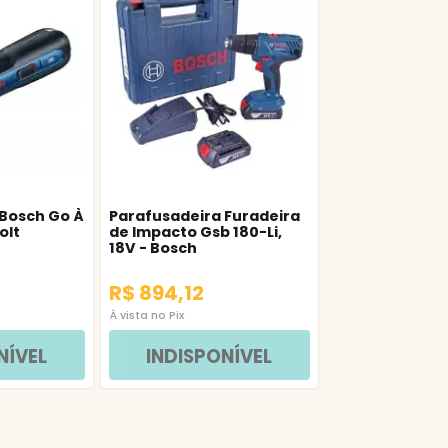
 Bosch Go À
Parafusadeira Furadeira
olt
de Impacto Gsb 180-Li,
h
18V - Bosch
R$ 894,12
À vista no Pix
NÍVEL
INDISPONÍVEL