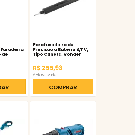
Parafusadeira de
/Furadeira
Precisão a Bateria 3,7 V,
e de
Tipo Caneta, Vonder
0 – Bosch
R$ 255,93
À vista no Pix
RAR
COMPRAR