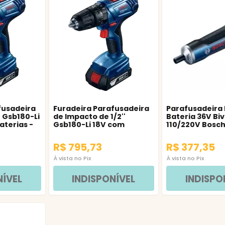
fusadeira
Furadeira Parafusadeira
Parafusadeira
' Gsb180-Li
de Impacto de 1/2''
Bateria 36V Biv
aterias -
Gsb180-Li 18V com
110/220V Bosc
Bateria - Bosch
R$ 795,73
R$ 377,35
À vista no Pix
À vista no Pix
NÍVEL
INDISPONÍVEL
INDISPO