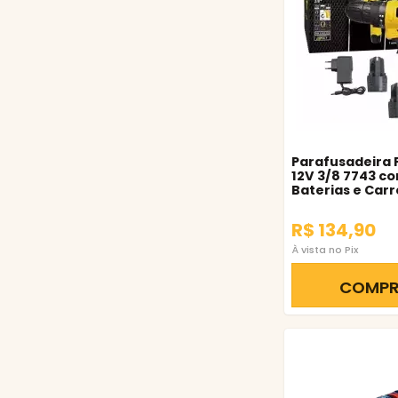
Parafusadeira 
12V 3/8 7743 co
Baterias e Car
Titanium
R$ 134,90
À vista no Pix
COMP