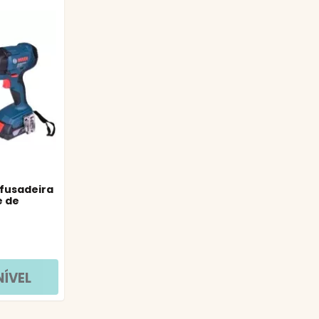
fusadeira
e de
0 Bosch
NÍVEL