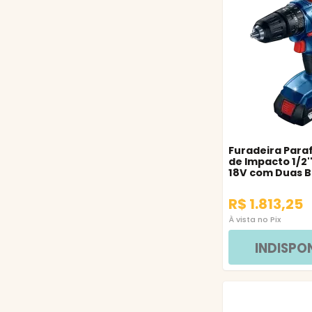
Furadeira Para
de Impacto 1/2'
18V com Duas B
Bosch
R$ 1.813,25
À vista no Pix
INDISPO