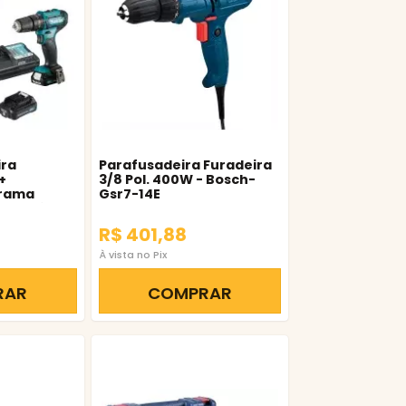
ra
Parafusadeira Furadeira
+
3/8 Pol. 400W - Bosch-
Grama
Gsr7-14E
00 Makita
R$ 401,88
À vista no Pix
RAR
COMPRAR