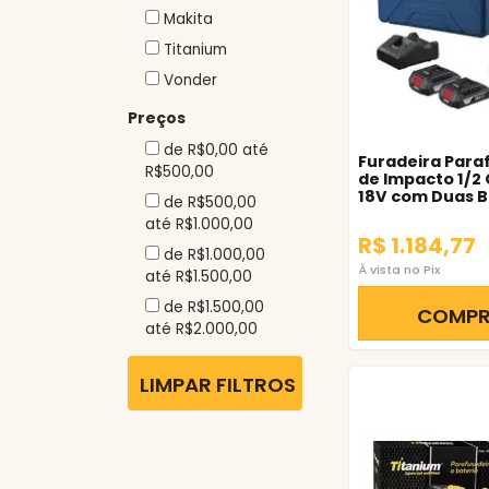
Makita
Titanium
Vonder
Preços
de R$0,00 até
Furadeira Para
R$500,00
de Impacto 1/2 
18V com Duas B
de R$500,00
Bosch
até R$1.000,00
R$ 1.184,77
de R$1.000,00
À vista no Pix
até R$1.500,00
de R$1.500,00
COMP
até R$2.000,00
LIMPAR FILTROS