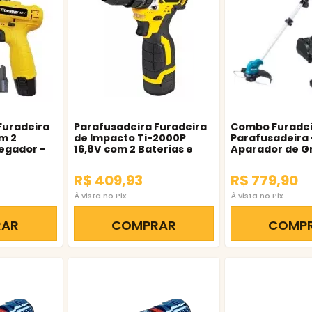
Furadeira
Parafusadeira Furadeira
Combo Furadei
m 2
de Impacto Ti-2000P
Parafusadeira 
regador -
16,8V com 2 Baterias e
Aparador de 
Carregador - Titanium
Kithp333 + Ur1
R$ 409,93
R$ 779,90
À vista no Pix
À vista no Pix
RAR
COMPRAR
COMP