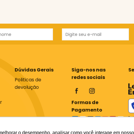
Dúvidas Gerais
Siga-nos nas
S
redes sociais
Politicas de
devolução
r
Formas de
Pagamento
Tod
com
os 
em 
melhorar o desempenho, analisar como você interage em nosso sit