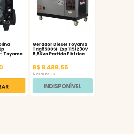
lina
Gerador Diesel Toyama
Xp
Tdg8500Sl-Exp 115/230V
 – Toyama
8,5Kva Partida Elétrica
0
R$ 9.489,55
À vista no Pix
INDISPONÍVEL
RAR