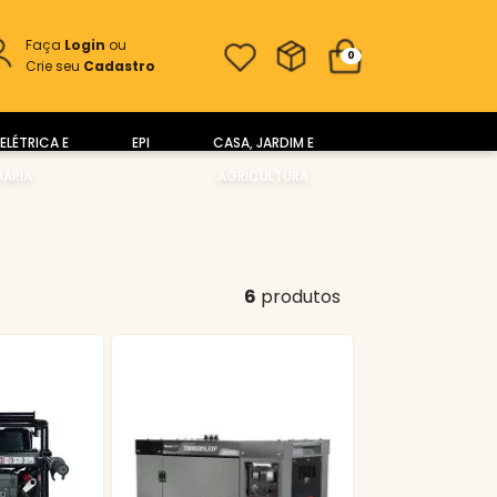
Faça
Login
ou
0
Crie seu
Cadastro
ELÉTRICA E
EPI
CASA, JARDIM E
ARIA
AGRICULTURA
6
produtos