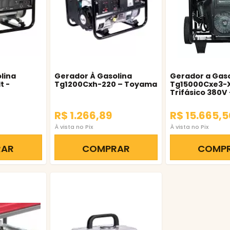
lina
Gerador À Gasolina
Gerador a Gaso
t -
Tg1200Cxh-220 – Toyama
Tg15000Cxe3-
Trifásico 380V
R$ 1.266,89
R$ 15.665,5
À vista no Pix
À vista no Pix
RAR
COMPRAR
COMP