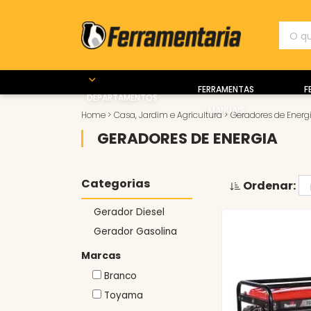
FERRAMENTAS
F
DEPARTAMENTOS
MANUAIS
Home
>
Casa, Jardim e Agricultura
>
Geradores de Energ
GERADORES DE ENERGIA
Categorias
Ordenar:
Gerador Diesel
Gerador Gasolina
Marcas
Branco
Toyama