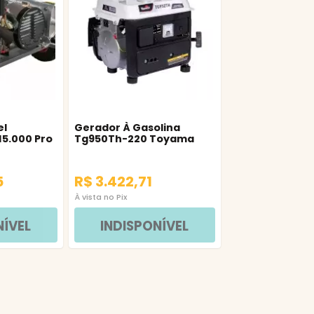
el
Gerador À Gasolina
15.000 Pro
Tg950Th-220 Toyama
5
R$ 3.422,71
À vista no Pix
NÍVEL
INDISPONÍVEL