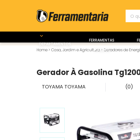
FERRAMENTAS
F
DEPARTAMENTOS
MANUAIS
Home
>
Casa, Jardim e Agricultura
>
Geradores de Energ
Gerador À Gasolina Tg12
TOYAMA
TOYAMA
(0)