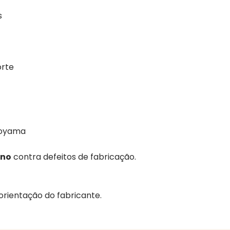
s
orte
Toyama
Ano
contra defeitos de fabricação.
rientação do fabricante.