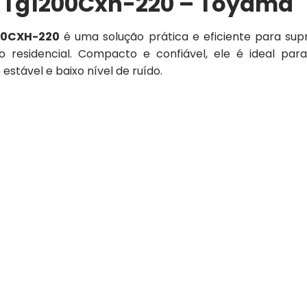
a Tg1200Cxh-220 – Toyama
00CXH-220
é uma solução prática e eficiente para supr
 residencial. Compacto e confiável, ele é ideal par
tável e baixo nível de ruído.