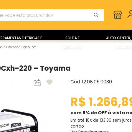
ERRAMENTAS ELÉTRICAS E
SOLDA E
AUTO CENTER, 
MÁQUINAS
ABRASIVOS
BORRACH
ia
>
Gerador Gasolina
00Cxh-220 – Toyama
Cód: 12.08.05.0030
R$ 1.266,8
com 5% de OFF à vista no
Em até 10X de
133.36
sem juros
cartão