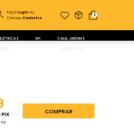
Faça
Login
ou
0
Crie seu
Cadastro
ELÉTRICA E
EPI
CASA, JARDIM E
ARIA
AGRICULTURA
9
COMPRAR
 PIX
 no