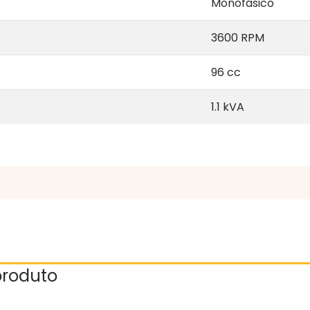
Monofásico
3600 RPM
96 cc
1.1 kVA
 produto