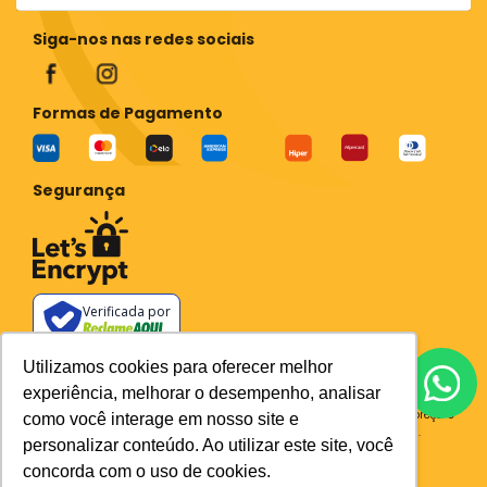
Siga-nos nas redes sociais
Formas de Pagamento
Segurança
Verificada por
Todos os preços e condições deste site são válidos apenas para compras
Utilizamos cookies para oferecer melhor
no site e não se aplicam a Loja Física. Destacamos que os preços
experiência, melhorar o desempenho, analisar
previstos no site prevalecem aos demais anunciados em outros meios
de comunicação e sites de buscas. Em caso de divergência do preço e
como você interage em nosso site e
condições no site, o valor válido é sempre o do carrinho de compras.
personalizar conteúdo. Ao utilizar este site, você
Plataforma
concorda com o uso de cookies.