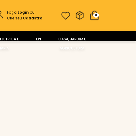
Faça
Login
ou
0
Crie seu
Cadastro
ELÉTRICA E
EPI
CASA, JARDIM E
ARIA
AGRICULTURA