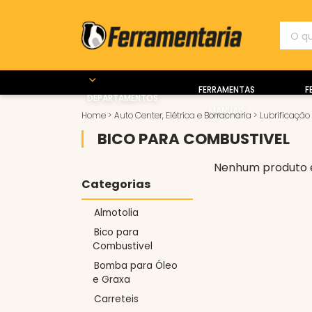
FERRAMENTAS
F
DEPARTAMENTOS
MANUAIS
Home
>
Auto Center, Elétrica e Borracharia
>
Lubrificação
BICO PARA COMBUSTIVEL
Nenhum produto 
Categorias
Almotolia
Bico para
Combustivel
Bomba para Óleo
e Graxa
Carreteis