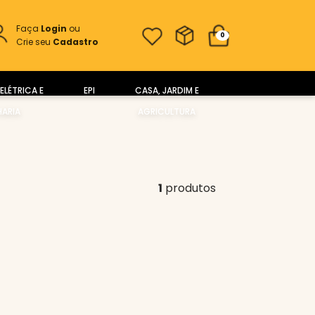
Faça
Login
ou
0
Crie seu
Cadastro
ELÉTRICA E
EPI
CASA, JARDIM E
ARIA
AGRICULTURA
1
produtos