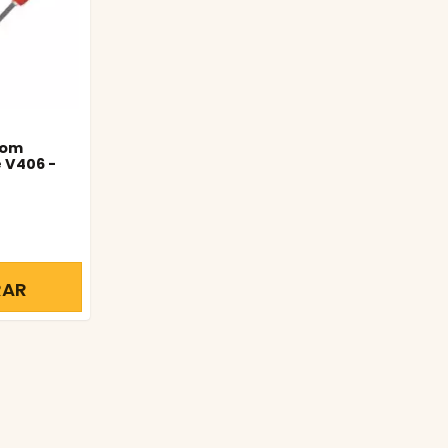
com
 V406 -
RAR