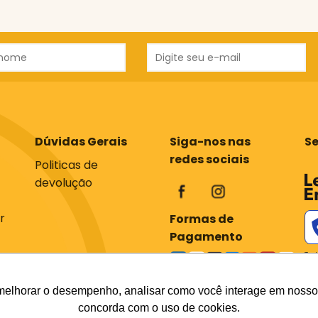
Dúvidas Gerais
Siga-nos nas
S
redes sociais
Politicas de
devolução
r
Formas de
Pagamento
Tod
com
os 
em 
melhorar o desempenho, analisar como você interage em nosso sit
div
concorda com o uso de cookies.
do 