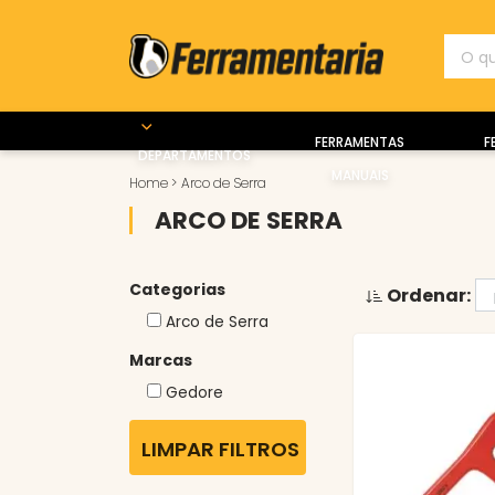
FERRAMENTAS
F
DEPARTAMENTOS
MANUAIS
Home
>
Arco de Serra
ARCO DE SERRA
Categorias
Ordenar:
Arco de Serra
Marcas
Gedore
LIMPAR FILTROS