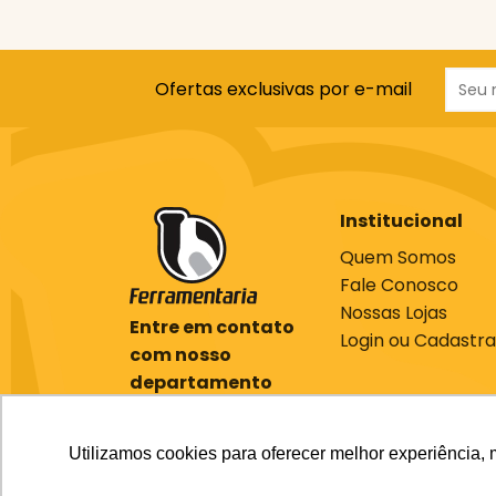
Ofertas exclusivas por e-mail
Institucional
Quem Somos
Fale Conosco
Nossas Lojas
Entre em contato
Login ou Cadastra
com nosso
departamento
comercial
(61) 3701-7000
Utilizamos cookies para oferecer melhor experiência, 
ecommerce@bcferramentaria.com.br