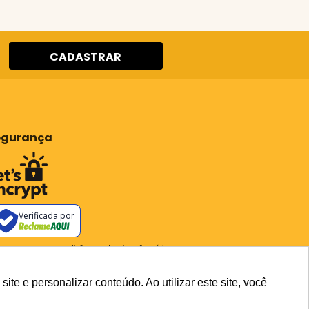
CADASTRAR
egurança
Verificada por
os os preços e condições deste site são válidos apenas para
pras no site e não se aplicam a Loja Física. Destacamos que
preços previstos no site prevalecem aos demais anunciados
outros meios de comunicação e sites de buscas. Em caso de
e e personalizar conteúdo. Ao utilizar este site, você
ergência do preço e condições no site, o valor válido é sempre o
carrinho de compras.