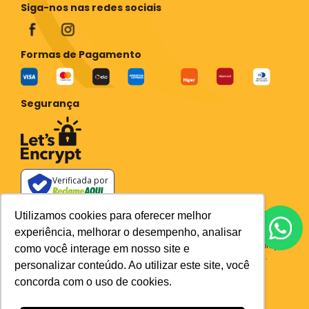
Siga-nos nas redes sociais
Formas de Pagamento
Segurança
Verificada por
Todos os preços e condições deste site são válidos apenas para compras
Utilizamos cookies para oferecer melhor
no site e não se aplicam a Loja Física. Destacamos que os preços
experiência, melhorar o desempenho, analisar
previstos no site prevalecem aos demais anunciados em outros meios
de comunicação e sites de buscas. Em caso de divergência do preço e
como você interage em nosso site e
condições no site, o valor válido é sempre o do carrinho de compras.
personalizar conteúdo. Ao utilizar este site, você
Plataforma
concorda com o uso de cookies.