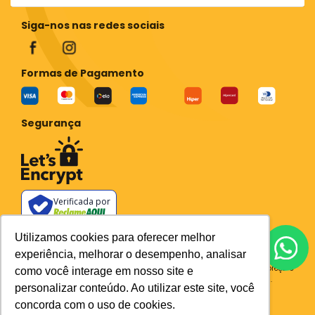
Siga-nos nas redes sociais
Formas de Pagamento
Segurança
Verificada por
Todos os preços e condições deste site são válidos apenas para compras
Utilizamos cookies para oferecer melhor
no site e não se aplicam a Loja Física. Destacamos que os preços
experiência, melhorar o desempenho, analisar
previstos no site prevalecem aos demais anunciados em outros meios
de comunicação e sites de buscas. Em caso de divergência do preço e
como você interage em nosso site e
condições no site, o valor válido é sempre o do carrinho de compras.
personalizar conteúdo. Ao utilizar este site, você
Plataforma
concorda com o uso de cookies.