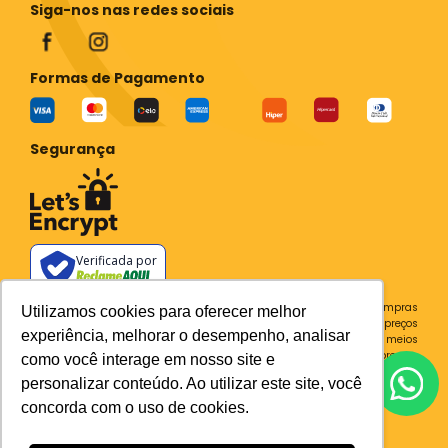
Siga-nos nas redes sociais
Formas de Pagamento
Segurança
Verificada por
Todos os preços e condições deste site são válidos apenas para compras
Utilizamos cookies para oferecer melhor
no site e não se aplicam a Loja Física. Destacamos que os preços
experiência, melhorar o desempenho, analisar
previstos no site prevalecem aos demais anunciados em outros meios
de comunicação e sites de buscas. Em caso de divergência do preço e
como você interage em nosso site e
condições no site, o valor válido é sempre o do carrinho de compras.
personalizar conteúdo. Ao utilizar este site, você
Plataforma
concorda com o uso de cookies.