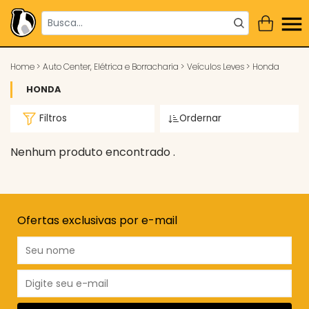
Home
>
Auto Center, Elétrica e Borracharia
>
Veículos Leves
>
Honda
HONDA
Filtros
Ordernar
Nenhum produto encontrado .
Ofertas exclusivas por e-mail