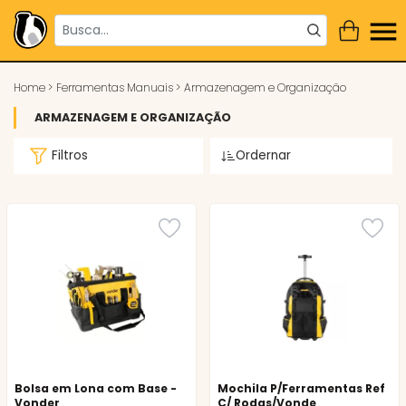
Home
>
Ferramentas Manuais
>
Armazenagem e Organização
ARMAZENAGEM E ORGANIZAÇÃO
Filtros
Ordernar
Bolsa em Lona com Base -
Mochila P/Ferramentas Ref
Vonder
C/ Rodas/Vonde