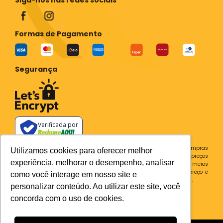
Siga-nos nas redes sociais
Formas de Pagamento
Segurança
Verificada por
Todos os preços e condições deste site são válidos apenas para compras
Utilizamos cookies para oferecer melhor
no site e não se aplicam a Loja Física. Destacamos que os preços
experiência, melhorar o desempenho, analisar
previstos no site prevalecem aos demais anunciados em outros meios
de comunicação e sites de buscas. Em caso de divergência do preço e
como você interage em nosso site e
condições no site, o valor válido é sempre o do carrinho de compras.
personalizar conteúdo. Ao utilizar este site, você
Plataforma
concorda com o uso de cookies.