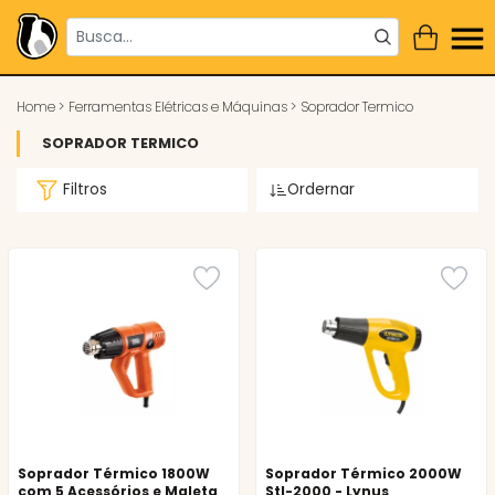
Home
>
Ferramentas Elétricas e Máquinas
>
Soprador Termico
SOPRADOR TERMICO
Filtros
Ordernar
Soprador Térmico 1800W
Soprador Térmico 2000W
com 5 Acessórios e Maleta
Stl-2000 - Lynus