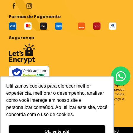
Formas de Pagamento
Segurança
Verificada por
Todos os preços e condições deste site são válidos apenas para compras
Utilizamos cookies para oferecer melhor
no site e não se aplicam a Loja Física. Destacamos que os preços
experiência, melhorar o desempenho, analisar
previstos no site prevalecem aos demais anunciados em outros meios
de comunicação e sites de buscas. Em caso de divergência do preço e
como você interage em nosso site e
condições no site, o valor válido é sempre o do carrinho de compras.
personalizar conteúdo. Ao utilizar este site, você
Plataforma
concorda com o uso de cookies.
Sia Trecho 3, 510 BRASILIA - DF CEP 71200-030 CNPJ
Ok, entendi!