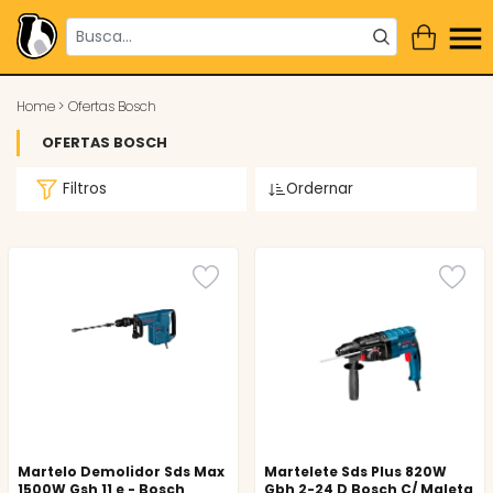
Home
>
Ofertas Bosch
OFERTAS BOSCH
Filtros
Ordernar
Martelo Demolidor Sds Max
Martelete Sds Plus 820W
1500W Gsh 11 e - Bosch
Gbh 2-24 D Bosch C/ Maleta