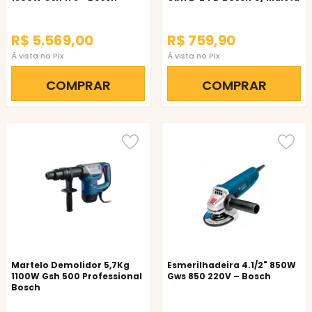
R$ 5.569,00
R$ 759,90
À vista no Pix
À vista no Pix
COMPRAR
COMPRAR
Martelo Demolidor 5,7Kg
Esmerilhadeira 4.1/2" 850W
1100W Gsh 500 Professional
Gws 850 220V – Bosch
Bosch