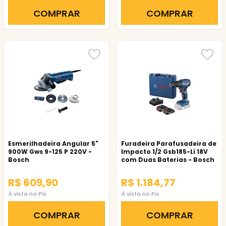
COMPRAR
COMPRAR
Esmerilhadeira Angular 5"
Furadeira Parafusadeira de
900W Gws 9-125 P 220V -
Impacto 1/2 Gsb185-Li 18V
Bosch
com Duas Baterias - Bosch
R$ 609,90
R$ 1.184,77
À vista no Pix
À vista no Pix
COMPRAR
COMPRAR