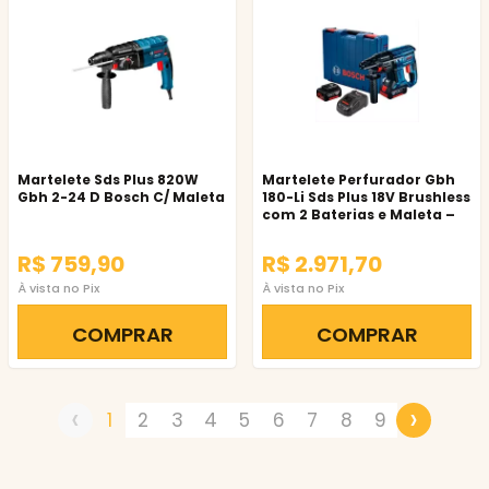
Martelete Sds Plus 820W
Martelete Perfurador Gbh
Gbh 2-24 D Bosch C/ Maleta
180-Li Sds Plus 18V Brushless
com 2 Baterias e Maleta –
Bosch
R$ 759,90
R$ 2.971,70
À vista no Pix
À vista no Pix
COMPRAR
COMPRAR
‹
›
1
2
3
4
5
6
7
8
9