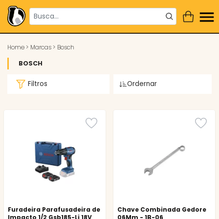
Home
>
Marcas
>
Bosch
BOSCH
Filtros
Ordernar
Furadeira Parafusadeira de
Chave Combinada Gedore
Impacto 1/2 Gsb185-Li 18V
06Mm - 1B-06