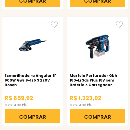
COMPRAR
COMPRAR
Esmerilhadeira Angular 5"
Martelo Perfurador Gbh
900W Gws 9-125 S 220V
180-Li Sds Plus 18V sem
Bosch
Bateria e Carregador -
Bosch-06119111E1-000
R$ 659,92
R$ 1.323,92
À vista no Pix
À vista no Pix
COMPRAR
COMPRAR