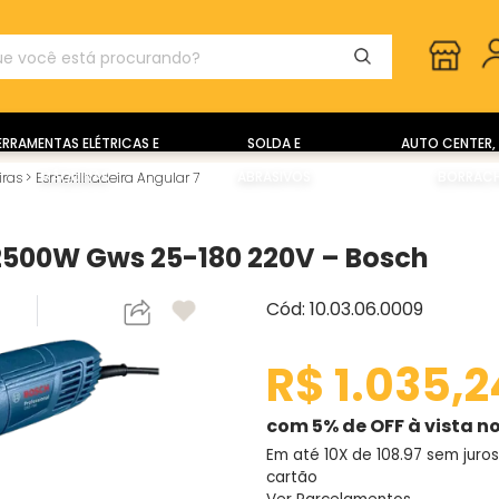
ERRAMENTAS ELÉTRICAS E
SOLDA E
AUTO CENTER, 
MÁQUINAS
ABRASIVOS
BORRACH
iras
>
Esmerilhadeira Angular 7
 2500W Gws 25-180 220V – Bosch
Cód: 10.03.06.0009
R$ 1.035,2
com 5% de OFF à vista no
Em até 10X de
108.97
sem juros
cartão