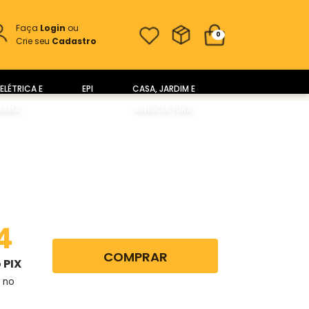
Faça
Login
ou
0
Crie seu
Cadastro
ELÉTRICA E
EPI
CASA, JARDIM E
ARIA
AGRICULTURA
4
COMPRAR
 PIX
 no