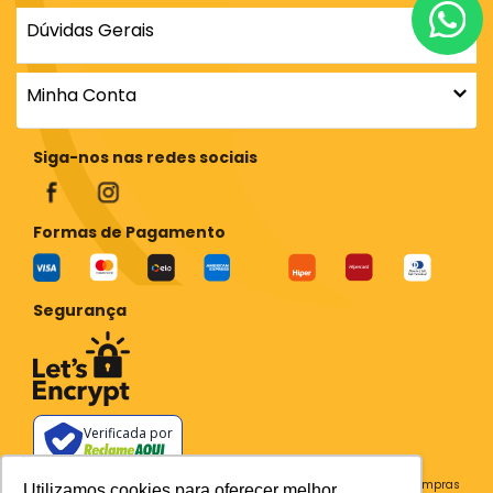
Dúvidas Gerais
Minha Conta
Siga-nos nas redes sociais
Formas de Pagamento
Segurança
Verificada por
Todos os preços e condições deste site são válidos apenas para compras
Utilizamos cookies para oferecer melhor