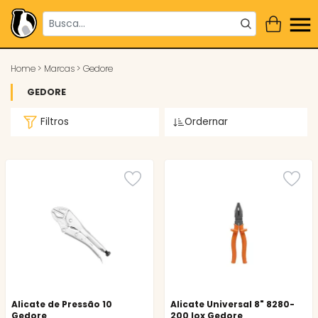
Home
>
Marcas
>
Gedore
GEDORE
Filtros
Ordernar
Alicate de Pressão 10
Alicate Universal 8" 8280-
Gedore
200 Iox Gedore