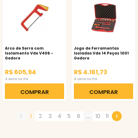
Arco de Serra com
Jogo de Ferramentas
Isolamento Vde V406 -
Isoladas Vde 14 Peças 1001
Gedore
Gedore
R$ 605,94
R$ 4.161,73
À vista no Pix
À vista no Pix
COMPRAR
COMPRAR
‹
...
›
1
2
3
4
5
6
10
11