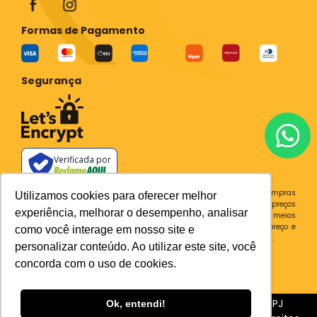
Formas de Pagamento
Segurança
Verificada por
Todos os preços e condições deste site são válidos apenas para compras
Utilizamos cookies para oferecer melhor
no site e não se aplicam a Loja Física. Destacamos que os preços
experiência, melhorar o desempenho, analisar
previstos no site prevalecem aos demais anunciados em outros meios
de comunicação e sites de buscas. Em caso de divergência do preço e
como você interage em nosso site e
condições no site, o valor válido é sempre o do carrinho de compras.
personalizar conteúdo. Ao utilizar este site, você
Plataforma
concorda com o uso de cookies.
Sia Trecho 3, 510 BRASILIA - DF CEP 71200-030 CNPJ
Ok, entendi!