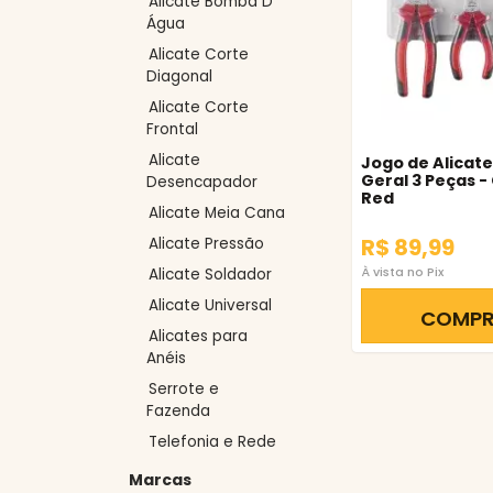
Alicate Bomba D
Água
Alicate Corte
Diagonal
Alicate Corte
Frontal
Alicate
Jogo de Alicate
Geral 3 Peças 
Desencapador
Red
Alicate Meia Cana
R$ 89,99
Alicate Pressão
À vista no Pix
Alicate Soldador
Alicate Universal
COMP
Alicates para
Anéis
Serrote e
Fazenda
Telefonia e Rede
Marcas