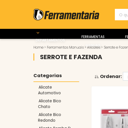
FERRAMENTAS
F
DEPARTAMENTOS
MANUAIS
Home
>
Ferramentas Manuais
>
Alicates
>
Serrote e Faz
SERROTE E FAZENDA
Categorias
Ordenar:
Alicate
Automotivo
Alicate Bico
Chato
Alicate Bico
Redondo