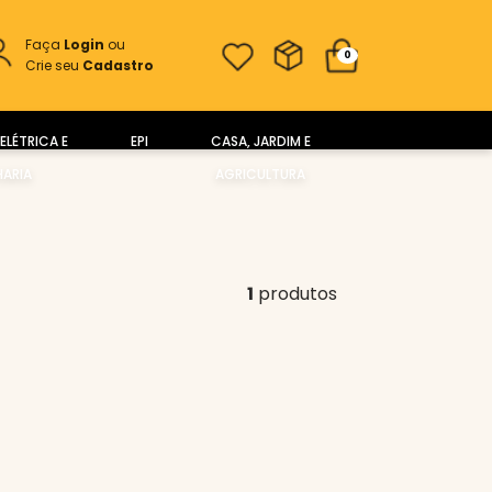
Faça
Login
ou
0
Crie seu
Cadastro
ELÉTRICA E
EPI
CASA, JARDIM E
ARIA
AGRICULTURA
1
produtos