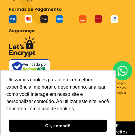
Formas de Pagamento
Segurança
Verificada por
Todos os preços e condições deste site são válidos apenas para compras
Utilizamos cookies para oferecer melhor
no site e não se aplicam a Loja Física. Destacamos que os preços
experiência, melhorar o desempenho, analisar
previstos no site prevalecem aos demais anunciados em outros meios
de comunicação e sites de buscas. Em caso de divergência do preço e
como você interage em nosso site e
condições no site, o valor válido é sempre o do carrinho de compras.
personalizar conteúdo. Ao utilizar este site, você
Plataforma
concorda com o uso de cookies.
Sia Trecho 3, 510 BRASILIA - DF CEP 71200-030 CNPJ
Ok, entendi!
31.539.004/0001-76
BC Ferramentaria - Todos os Direitos