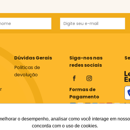
Dúvidas Gerais
Siga-nos nas
S
redes sociais
Politicas de
devolução
r
Formas de
Pagamento
Tod
com
os 
em 
melhorar o desempenho, analisar como você interage em nosso sit
div
concorda com o uso de cookies.
do 