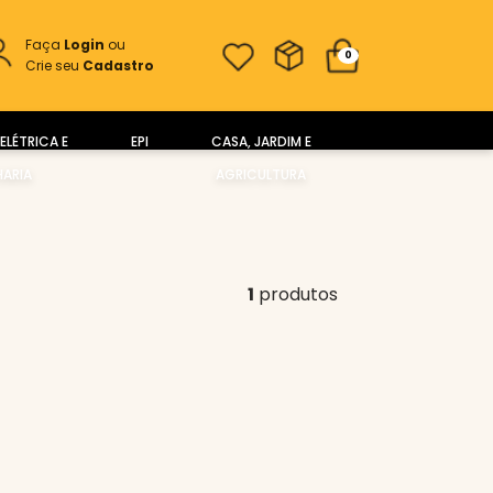
Faça
Login
ou
0
Crie seu
Cadastro
ELÉTRICA E
EPI
CASA, JARDIM E
ARIA
AGRICULTURA
1
produtos