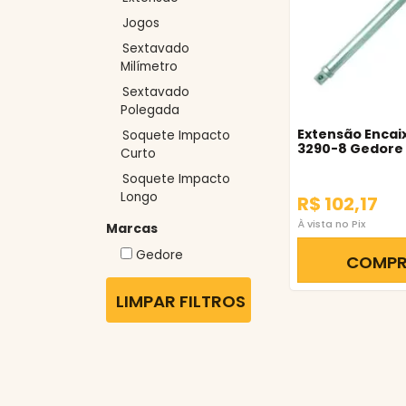
Jogos
Sextavado
Milímetro
Sextavado
Polegada
Extensão Encai
Soquete Impacto
3290-8 Gedore
Curto
Soquete Impacto
Longo
R$ 102,17
À vista no Pix
Marcas
Gedore
COMP
LIMPAR FILTROS