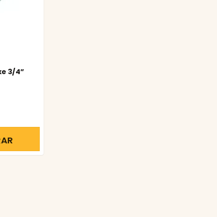
xe 3/4”
RAR