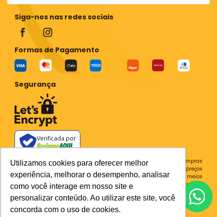
Siga-nos nas redes sociais
Formas de Pagamento
Segurança
Verificada por
Todos os preços e condições deste site são válidos apenas para compras
Utilizamos cookies para oferecer melhor
no site e não se aplicam a Loja Física. Destacamos que os preços
experiência, melhorar o desempenho, analisar
previstos no site prevalecem aos demais anunciados em outros meios
de comunicação e sites de buscas. Em caso de divergência do preço e
como você interage em nosso site e
condições no site, o valor válido é sempre o do carrinho de compras.
personalizar conteúdo. Ao utilizar este site, você
Plataforma
concorda com o uso de cookies.