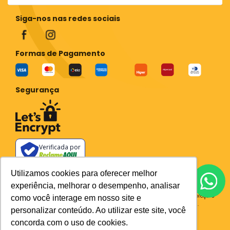
Siga-nos nas redes sociais
Formas de Pagamento
Segurança
Verificada por
Todos os preços e condições deste site são válidos apenas para compras
Utilizamos cookies para oferecer melhor
no site e não se aplicam a Loja Física. Destacamos que os preços
experiência, melhorar o desempenho, analisar
previstos no site prevalecem aos demais anunciados em outros meios
de comunicação e sites de buscas. Em caso de divergência do preço e
como você interage em nosso site e
condições no site, o valor válido é sempre o do carrinho de compras.
personalizar conteúdo. Ao utilizar este site, você
Plataforma
concorda com o uso de cookies.