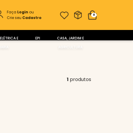
Faça
Login
ou
0
Crie seu
Cadastro
ELÉTRICA E
EPI
CASA, JARDIM E
ARIA
AGRICULTURA
1
produtos