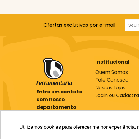
Ofertas exclusivas por e-mail
Institucional
Quem Somos
Fale Conosco
Nossas Lojas
Entre em contato
Login ou Cadastra
com nosso
departamento
comercial
(61) 3701-7000
Utilizamos cookies para oferecer melhor experiência, 
ecommerce@bcferramentaria.com.br