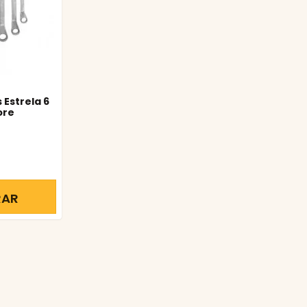
Estrela 6
ore
RAR