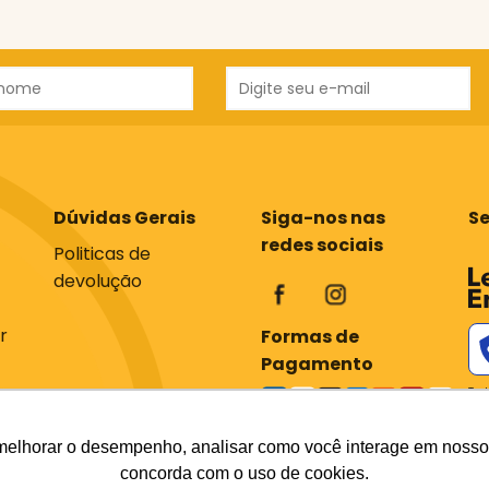
Dúvidas Gerais
Siga-nos nas
S
redes sociais
Politicas de
devolução
r
Formas de
Pagamento
Tod
com
os 
em 
melhorar o desempenho, analisar como você interage em nosso sit
div
concorda com o uso de cookies.
do 