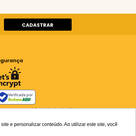
CADASTRAR
egurança
Verificada por
os os preços e condições deste site são válidos apenas para
pras no site e não se aplicam a Loja Física. Destacamos que
preços previstos no site prevalecem aos demais anunciados
outros meios de comunicação e sites de buscas. Em caso de
e e personalizar conteúdo. Ao utilizar este site, você
ergência do preço e condições no site, o valor válido é sempre o
carrinho de compras.