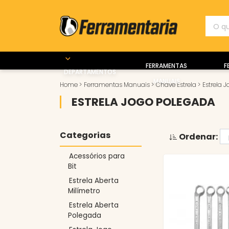
FERRAMENTAS
F
DEPARTAMENTOS
MANUAIS
Home
>
Ferramentas Manuais
>
Chave Estrela
>
Estrela 
ESTRELA JOGO POLEGADA
Categorias
Ordenar:
Acessórios para
Bit
Estrela Aberta
Milímetro
Estrela Aberta
Polegada