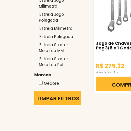
Estrela Jogo
Milímetro
Estrela Jogo
Polegada
Estrela Milímetro
Estrela Polegada
Jogo de Chaves 
Estrela Starter
Peç 3/8 a 1 Ged
Meia Lua MM
Estrela Starter
R$ 275,32
Meia Lua Pol
À vista no Pix
Marcas
Gedore
COMP
LIMPAR FILTROS