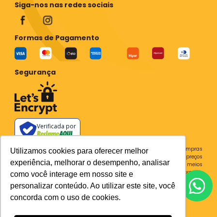
Siga-nos nas redes sociais
Formas de Pagamento
Segurança
Verificada por
Todos os preços e condições deste site são válidos apenas para compras
Utilizamos cookies para oferecer melhor
no site e não se aplicam a Loja Física. Destacamos que os preços
experiência, melhorar o desempenho, analisar
previstos no site prevalecem aos demais anunciados em outros meios
de comunicação e sites de buscas. Em caso de divergência do preço e
como você interage em nosso site e
condições no site, o valor válido é sempre o do carrinho de compras.
personalizar conteúdo. Ao utilizar este site, você
Plataforma
concorda com o uso de cookies.