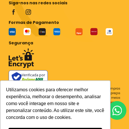
Siga-nos nas redes sociais
Formas de Pagamento
Segurança
Verificada por
Todos os preços e condições deste site são válidos apenas para compras
Utilizamos cookies para oferecer melhor
no site e não se aplicam a Loja Física. Destacamos que os preços
experiência, melhorar o desempenho, analisar
previstos no site prevalecem aos demais anunciados em outros meios
de comunicação e sites de buscas. Em caso de divergência do preço e
como você interage em nosso site e
condições no site, o valor válido é sempre o do carrinho de compras.
personalizar conteúdo. Ao utilizar este site, você
Plataforma
concorda com o uso de cookies.