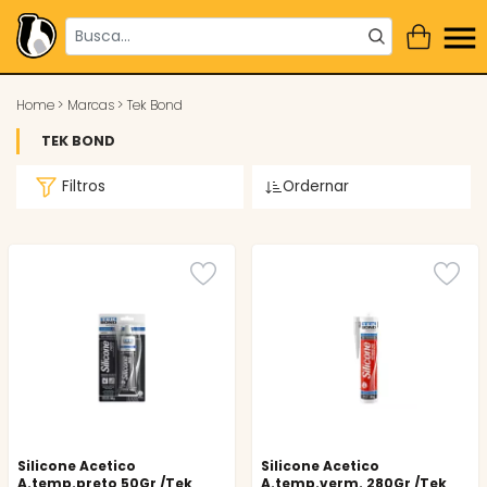
Home
>
Marcas
>
Tek Bond
TEK BOND
Filtros
Ordernar
Silicone Acetico
Silicone Acetico
A.temp.preto 50Gr /Tek
A.temp.verm. 280Gr /Tek