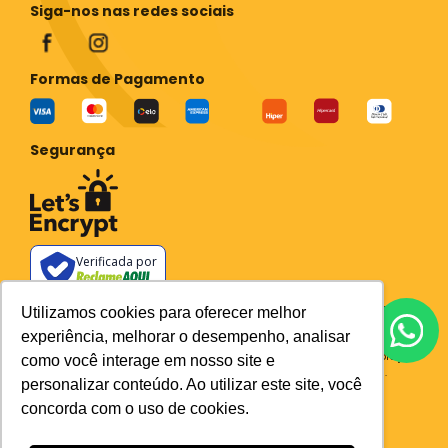
Siga-nos nas redes sociais
Formas de Pagamento
Segurança
Verificada por
Todos os preços e condições deste site são válidos apenas para compras
Utilizamos cookies para oferecer melhor
no site e não se aplicam a Loja Física. Destacamos que os preços
experiência, melhorar o desempenho, analisar
previstos no site prevalecem aos demais anunciados em outros meios
de comunicação e sites de buscas. Em caso de divergência do preço e
como você interage em nosso site e
condições no site, o valor válido é sempre o do carrinho de compras.
personalizar conteúdo. Ao utilizar este site, você
Plataforma
concorda com o uso de cookies.