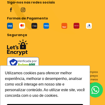
Siga-nos nas redes sociais
Formas de Pagamento
Segurança
Verificada por
Todos os preços e condições deste site são válidos apenas para compras
Utilizamos cookies para oferecer melhor
no site e não se aplicam a Loja Física. Destacamos que os preços
experiência, melhorar o desempenho, analisar
previstos no site prevalecem aos demais anunciados em outros meios
de comunicação e sites de buscas. Em caso de divergência do preço e
como você interage em nosso site e
condições no site, o valor válido é sempre o do carrinho de compras.
personalizar conteúdo. Ao utilizar este site, você
Plataforma
concorda com o uso de cookies.