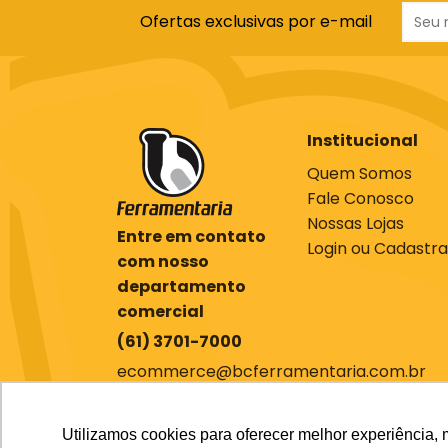
Ofertas exclusivas por e-mail
Institucional
Quem Somos
Fale Conosco
Nossas Lojas
Entre em contato
Login ou Cadastra
com nosso
departamento
comercial
(61) 3701-7000
ecommerce@bcferramentaria.com.br
Utilizamos cookies para oferecer melhor experiência, 