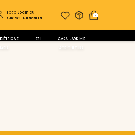
Faça
Login
ou
0
Crie seu
Cadastro
ELÉTRICA E
EPI
CASA, JARDIM E
ARIA
AGRICULTURA