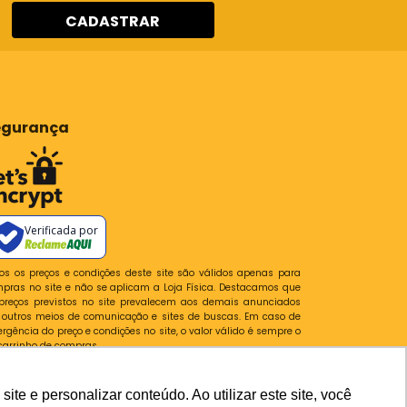
CADASTRAR
egurança
Verificada por
os os preços e condições deste site são válidos apenas para
pras no site e não se aplicam a Loja Física. Destacamos que
preços previstos no site prevalecem aos demais anunciados
outros meios de comunicação e sites de buscas. Em caso de
ergência do preço e condições no site, o valor válido é sempre o
carrinho de compras.
lataforma
e e personalizar conteúdo. Ao utilizar este site, você