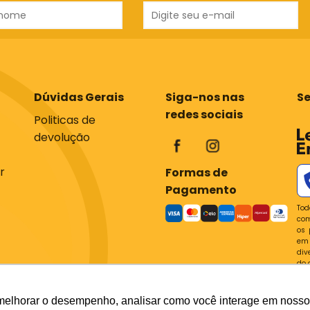
Dúvidas Gerais
Siga-nos nas
S
redes sociais
Politicas de
devolução
r
Formas de
Pagamento
Tod
com
os 
em 
div
do 
P
melhorar o desempenho, analisar como você interage em nosso sit