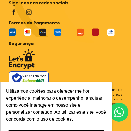
Siga-nos nas redes sociais
Formas de Pagamento
Segurança
Verificada por
Todos os preços e condições deste site são válidos apenas para compras
Utilizamos cookies para oferecer melhor
no site e não se aplicam a Loja Física. Destacamos que os preços
experiência, melhorar o desempenho, analisar
previstos no site prevalecem aos demais anunciados em outros meios
de comunicação e sites de buscas. Em caso de divergência do preço e
como você interage em nosso site e
condições no site, o valor válido é sempre o do carrinho de compras.
personalizar conteúdo. Ao utilizar este site, você
Plataforma
concorda com o uso de cookies.