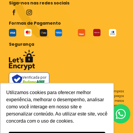
Siga-nos nas redes sociais
Formas de Pagamento
Segurança
Verificada por
Todos os preços e condições deste site são válidos apenas para compras
Utilizamos cookies para oferecer melhor
no site e não se aplicam a Loja Física. Destacamos que os preços
experiência, melhorar o desempenho, analisar
previstos no site prevalecem aos demais anunciados em outros meios
de comunicação e sites de buscas. Em caso de divergência do preço e
como você interage em nosso site e
condições no site, o valor válido é sempre o do carrinho de compras.
personalizar conteúdo. Ao utilizar este site, você
Plataforma
concorda com o uso de cookies.