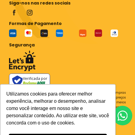
Siga-nos nas redes sociais
Formas de Pagamento
Segurança
Verificada por
Todos os preços e condições deste site são válidos apenas para compras
Utilizamos cookies para oferecer melhor
no site e não se aplicam a Loja Física. Destacamos que os preços
experiência, melhorar o desempenho, analisar
previstos no site prevalecem aos demais anunciados em outros meios
de comunicação e sites de buscas. Em caso de divergência do preço e
como você interage em nosso site e
condições no site, o valor válido é sempre o do carrinho de compras.
personalizar conteúdo. Ao utilizar este site, você
Plataforma
concorda com o uso de cookies.