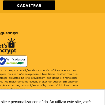
CADASTRAR
egurança
Verificada por
os os preços e condições deste site são válidos apenas para
pras no site e não se aplicam a Loja Física. Destacamos que
preços previstos no site prevalecem aos demais anunciados
outros meios de comunicação e sites de buscas. Em caso de
ergência do preço e condições no site, o valor válido é sempre o
carrinho de compras.
lataforma
e e personalizar conteúdo. Ao utilizar este site, você