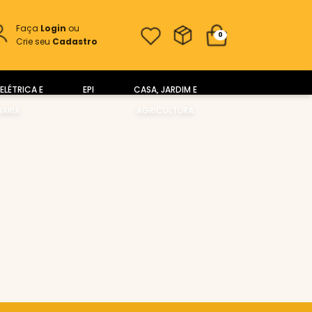
Faça
Login
ou
0
Crie seu
Cadastro
ELÉTRICA E
EPI
CASA, JARDIM E
ARIA
AGRICULTURA