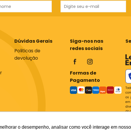
Dúvidas Gerais
Siga-nos nas
S
redes sociais
Politicas de
devolução
r
Formas de
Pagamento
Tod
com
os 
em 
div
do 
P
melhorar o desempenho, analisar como você interage em nosso sit