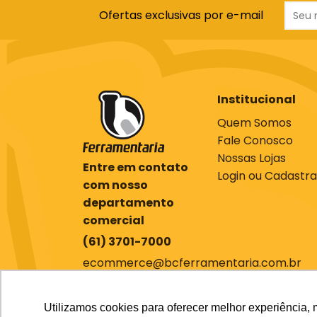
Ofertas exclusivas por e-mail
Institucional
Quem Somos
Fale Conosco
Nossas Lojas
Entre em contato
Login ou Cadastra
com nosso
departamento
comercial
(61) 3701-7000
ecommerce@bcferramentaria.com.br
Utilizamos cookies para oferecer melhor experiência, 