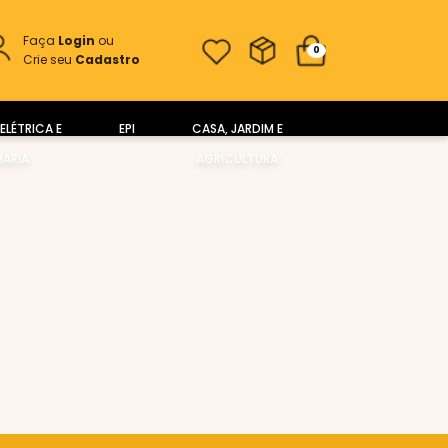
Faça
Login
ou
0
Crie seu
Cadastro
ELÉTRICA E
EPI
CASA, JARDIM E
ARIA
AGRICULTURA