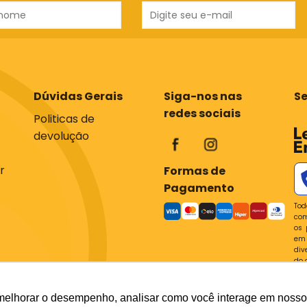
Dúvidas Gerais
Siga-nos nas
S
redes sociais
Politicas de
devolução
r
Formas de
Pagamento
Tod
com
os 
em 
div
do 
P
melhorar o desempenho, analisar como você interage em nosso sit