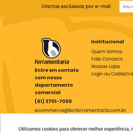
Ofertas exclusivas por e-mail
Institucional
Quem Somos
Fale Conosco
Nossas Lojas
Entre em contato
Login ou Cadastra
com nosso
departamento
comercial
(61) 3701-7000
ecommerce@bcferramentaria.com.br
Utilizamos cookies para oferecer melhor experiência, 