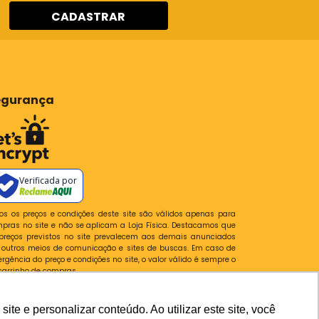
CADASTRAR
egurança
Verificada por
os os preços e condições deste site são válidos apenas para
pras no site e não se aplicam a Loja Física. Destacamos que
preços previstos no site prevalecem aos demais anunciados
outros meios de comunicação e sites de buscas. Em caso de
ergência do preço e condições no site, o valor válido é sempre o
carrinho de compras.
lataforma
e e personalizar conteúdo. Ao utilizar este site, você