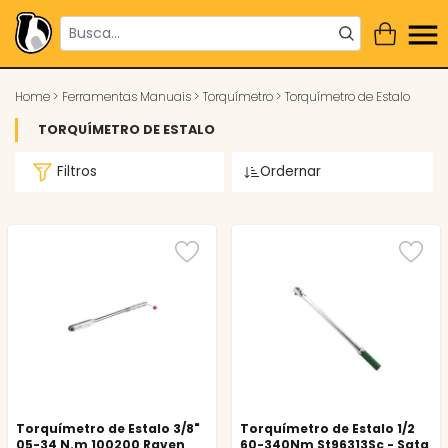
Home
>
Ferramentas Manuais
>
Torquímetro
>
Torquímetro de Estalo
TORQUÍMETRO DE ESTALO
Filtros
Ordernar
Torquímetro de Estalo 3/8"
Torquímetro de Estalo 1/2
05-34 N.m 100200 Raven
60-340Nm St96313Sc - Sata