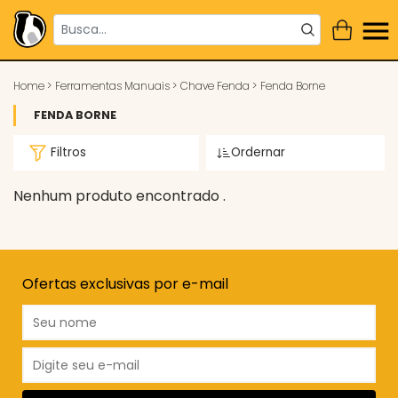
Home
>
Ferramentas Manuais
>
Chave Fenda
>
Fenda Borne
FENDA BORNE
Filtros
Ordernar
Nenhum produto encontrado .
Ofertas exclusivas por e-mail