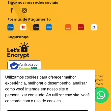
Siga-nos nas redes sociais
Formas de Pagamento
Segurança
Verificada por
Todos os preços e condições deste site são válidos apenas para compras
Utilizamos cookies para oferecer melhor
no site e não se aplicam a Loja Física. Destacamos que os preços
experiência, melhorar o desempenho, analisar
previstos no site prevalecem aos demais anunciados em outros meios
de comunicação e sites de buscas. Em caso de divergência do preço e
como você interage em nosso site e
condições no site, o valor válido é sempre o do carrinho de compras.
personalizar conteúdo. Ao utilizar este site, você
Plataforma
concorda com o uso de cookies.