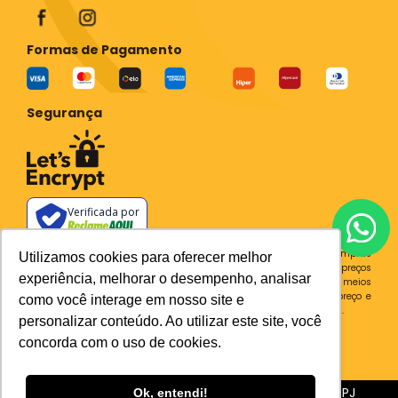
Formas de Pagamento
Segurança
Verificada por
Todos os preços e condições deste site são válidos apenas para compras
Utilizamos cookies para oferecer melhor
no site e não se aplicam a Loja Física. Destacamos que os preços
experiência, melhorar o desempenho, analisar
previstos no site prevalecem aos demais anunciados em outros meios
de comunicação e sites de buscas. Em caso de divergência do preço e
como você interage em nosso site e
condições no site, o valor válido é sempre o do carrinho de compras.
personalizar conteúdo. Ao utilizar este site, você
Plataforma
concorda com o uso de cookies.
Sia Trecho 3, 510 BRASILIA - DF CEP 71200-030 CNPJ
Ok, entendi!