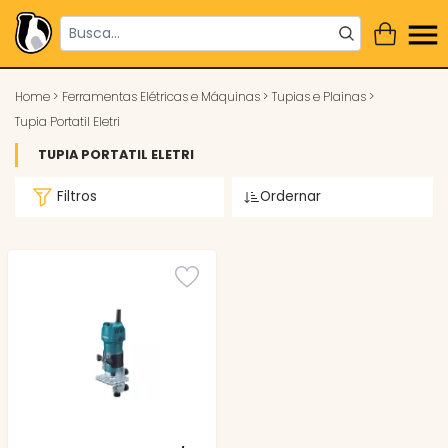
Home
>
Ferramentas Elétricas e Máquinas
>
Tupias e Plainas
>
Tupia Portatil Eletri
TUPIA PORTATIL ELETRI
Filtros
Ordernar