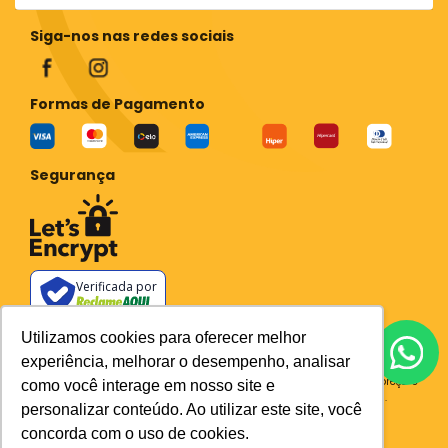
Siga-nos nas redes sociais
Formas de Pagamento
Segurança
Verificada por
Todos os preços e condições deste site são válidos apenas para compras
Utilizamos cookies para oferecer melhor
no site e não se aplicam a Loja Física. Destacamos que os preços
experiência, melhorar o desempenho, analisar
previstos no site prevalecem aos demais anunciados em outros meios
de comunicação e sites de buscas. Em caso de divergência do preço e
como você interage em nosso site e
condições no site, o valor válido é sempre o do carrinho de compras.
personalizar conteúdo. Ao utilizar este site, você
Plataforma
concorda com o uso de cookies.