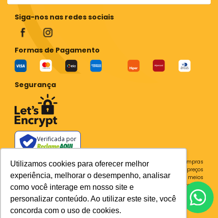
Siga-nos nas redes sociais
Formas de Pagamento
Segurança
Verificada por
Todos os preços e condições deste site são válidos apenas para compras
Utilizamos cookies para oferecer melhor
no site e não se aplicam a Loja Física. Destacamos que os preços
experiência, melhorar o desempenho, analisar
previstos no site prevalecem aos demais anunciados em outros meios
de comunicação e sites de buscas. Em caso de divergência do preço e
como você interage em nosso site e
condições no site, o valor válido é sempre o do carrinho de compras.
personalizar conteúdo. Ao utilizar este site, você
Plataforma
concorda com o uso de cookies.