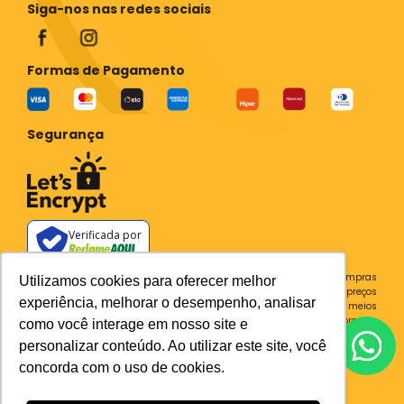
Siga-nos nas redes sociais
Formas de Pagamento
Segurança
Verificada por
Todos os preços e condições deste site são válidos apenas para compras
Utilizamos cookies para oferecer melhor
no site e não se aplicam a Loja Física. Destacamos que os preços
experiência, melhorar o desempenho, analisar
previstos no site prevalecem aos demais anunciados em outros meios
de comunicação e sites de buscas. Em caso de divergência do preço e
como você interage em nosso site e
condições no site, o valor válido é sempre o do carrinho de compras.
personalizar conteúdo. Ao utilizar este site, você
Plataforma
concorda com o uso de cookies.