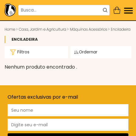
Home
>
Casa, Jardim e Agricultura
>
Máquinas Acessórios
>
Enciladeira
ENCILADEIRA
Filtros
Ordernar
Nenhum produto encontrado .
Ofertas exclusivas por e-mail