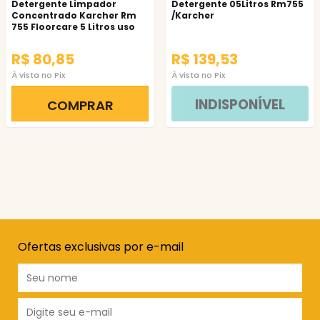
Detergente Limpador
Detergente 05Litros Rm755
Concentrado Karcher Rm
/Karcher
755 Floorcare 5 Litros uso
Profissional
R$ 80,85
R$ 139,53
À vista no Pix
À vista no Pix
INDISPONÍVEL
COMPRAR
Ofertas exclusivas por e-mail