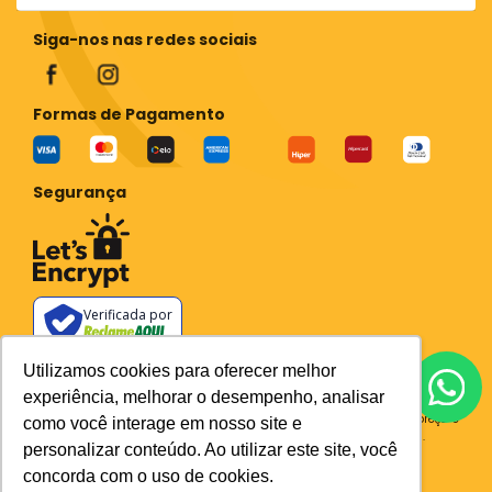
Siga-nos nas redes sociais
Formas de Pagamento
Segurança
Verificada por
Todos os preços e condições deste site são válidos apenas para compras
Utilizamos cookies para oferecer melhor
no site e não se aplicam a Loja Física. Destacamos que os preços
experiência, melhorar o desempenho, analisar
previstos no site prevalecem aos demais anunciados em outros meios
de comunicação e sites de buscas. Em caso de divergência do preço e
como você interage em nosso site e
condições no site, o valor válido é sempre o do carrinho de compras.
personalizar conteúdo. Ao utilizar este site, você
Plataforma
concorda com o uso de cookies.