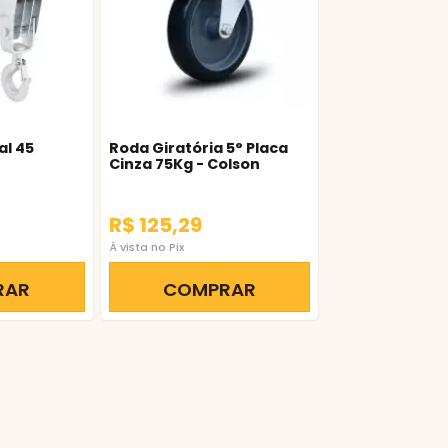
al 45
Roda Giratória 5° Placa
Cinza 75Kg - Colson
R$ 125,29
À vista no Pix
RAR
COMPRAR