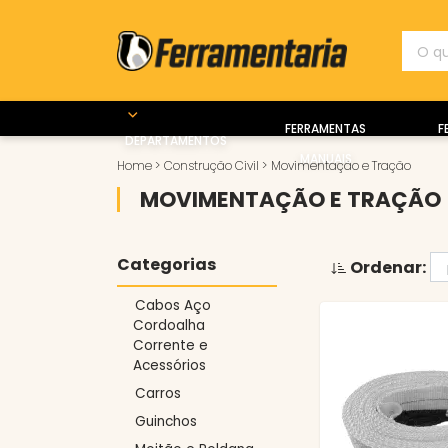
FERRAMENTAS
F
DEPARTAMENTOS
MANUAIS
Home
>
Construção Civil
>
Movimentação e Tração
MOVIMENTAÇÃO E TRAÇÃO
Categorias
Ordenar:
Cabos Aço
Cordoalha
Corrente e
Acessórios
Carros
Guinchos