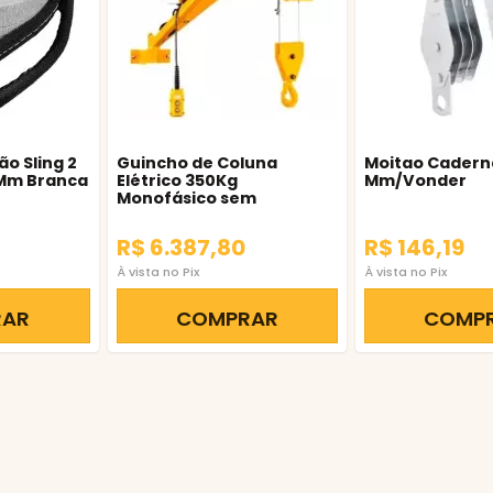
ão Sling 2
Guincho de Coluna
Moitao Cadern
0Mm Branca
Elétrico 350Kg
Mm/Vonder
Monofásico sem
Caçamba Csm
R$ 6.387,80
R$ 146,19
À vista no Pix
À vista no Pix
RAR
COMPRAR
COMP