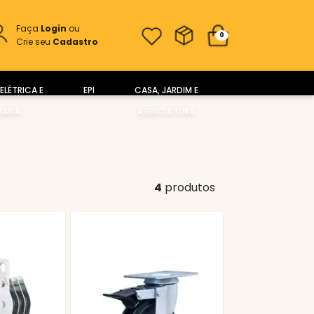
Faça
Login
ou
0
Crie seu
Cadastro
ELÉTRICA E
EPI
CASA, JARDIM E
ARIA
AGRICULTURA
4
produtos