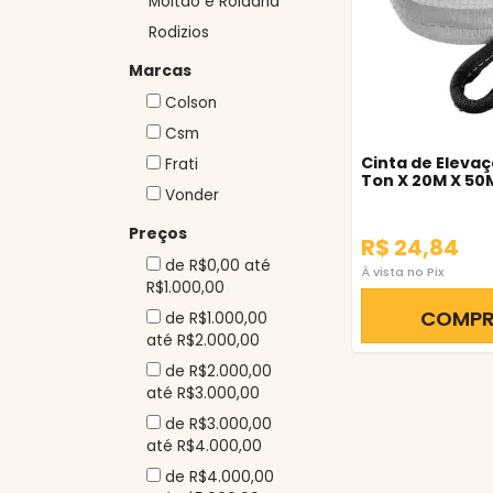
Moitão e Roldana
Rodizios
Marcas
Colson
Csm
Cinta de Elevaç
Frati
Ton X 20M X 5
Vonder
Preços
R$ 24,84
de R$0,00 até
À vista no Pix
R$1.000,00
COMP
de R$1.000,00
até R$2.000,00
de R$2.000,00
até R$3.000,00
de R$3.000,00
até R$4.000,00
de R$4.000,00